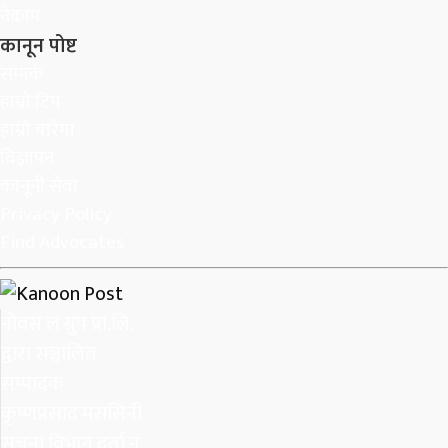
नेकाप
कानून पोष्ट
सम्पर्क
हाम्रो टिम
हाम्रो बारेमा
विज्ञापन
कानूनी सेवा
Privacy Policy
Find Advocates
नोवस ल ग्रुप प्रा.लि.
द्वारा सञ्चालित
सम्पादक
कृष्णप्रसाद मरासिनी
सुचना बिभाग दर्ता नं.