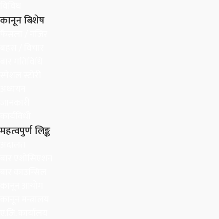
विविध
कानून बिशेष
फैसला / नजिर
बहस / विचार
बार गतिविधि
स्पेशल स्टोरी
अध्ययन
जानकारी
कार्यविधी
महत्वपुर्ण लिङ्क
अदालत
बार एशोसिएशन
बार काउन्सिल
कानून आयोग
कानून मन्त्रालय
ए.जि. कार्यालय