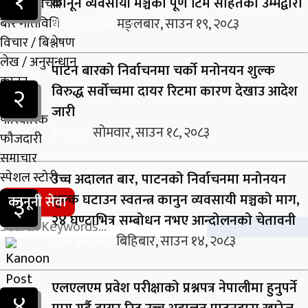
१
कानून व्यवसायी मञ्चको पूर्ण टिम सहितको उम्मेद्वारी
बहस / विचार
बार गतिविधि
मङ्लबार, साउन १९, २०८३
बार गतिविधि
विचार / बिश्लेषण
लेख / अनुसन्धान
पाटन बारको निर्वाचनमा चर्को मनोनयन शुल्क
कानून
२
विरुद्ध सर्वोच्चमा दायर रिटमा कारण देखाउ आदेश
कर्पोरेट
जारी
पारिवारिक
अदालत
सोमवार, साउन १८, २०८३
फौजदारी
समाचार
स्पेशल स्टोरी
उच्च अदालत बार, पाटनको निर्वाचनमा मनोनयन
३
शुल्क घटाउन स्वतन्त्र कानुन व्यवसायी मञ्चको माग,
कानूनी सेवा
२४ घण्टाभित्र सम्बोधन नभए आन्दोलनको चेतावनी
उच्च अदालत
बिहिबार, साउन १४, २०८३
एलएलएम प्रवेश परीक्षाको प्रश्नपत्र नेपालीमा हुनुपर्ने
४
हाेमपेज