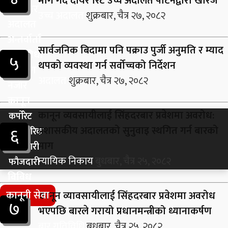
माग गर्दै दायर रिट उच्च अदालत पाटनद्वारा खारेज
समाचार
उच्च अदालत
शुक्रबार, चैत्र २७, २०८२
अदालत
अन्तर्वार्ता
सार्वजनिक बिदामा पनि पक्राउ पुर्जी अनुमति र म्याद
कार्यविधी
५
थपको व्यवस्था गर्न सर्वोच्चको निर्देशन
बिश्लेषण
अदालत
शुक्रबार, चैत्र २७, २०८२
नजीर
कानून
कानून व्यवसायीलाई सिंहदरबार प्रवेशमा अवरोध:
कर्पाेरेट
६
प्रशासकीय अदालतको सुनुवाइ स्थगित गर्न बारको
पारिवारिक
माग
जानकारी
न्यायिक निकाय
बुधबार, चैत्र २५, २०८२
फाैजदारी
विविध
कानूनी सेवा
कानून व्यावसायीलाई सिंहदरबार प्रवेशमा अवरोध
७
भएपछि बारले गरायो प्रधानमन्त्रीको ध्यानाकर्षण
बार गतिविधि
बुधबार, चैत्र २५, २०८२