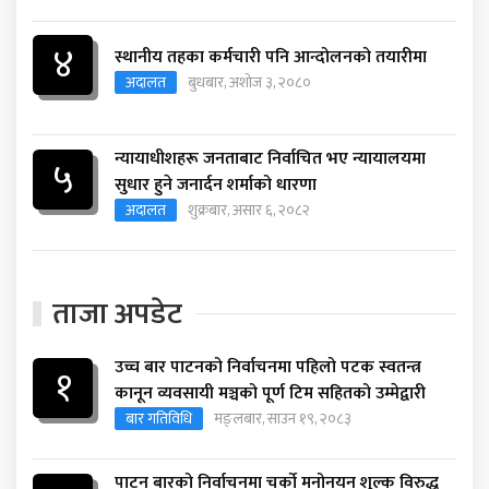
४
स्थानीय तहका कर्मचारी पनि आन्दोलनको तयारीमा
अदालत
बुधबार, अशोज ३, २०८०
न्यायाधीशहरू जनताबाट निर्वाचित भए न्यायालयमा
५
सुधार हुने जनार्दन शर्माको धारणा
अदालत
शुक्रबार, असार ६, २०८२
ताजा अपडेट
उच्च बार पाटनको निर्वाचनमा पहिलो पटक स्वतन्त्र
१
कानून व्यवसायी मञ्चको पूर्ण टिम सहितको उम्मेद्वारी
बार गतिविधि
मङ्लबार, साउन १९, २०८३
पाटन बारको निर्वाचनमा चर्को मनोनयन शुल्क विरुद्ध