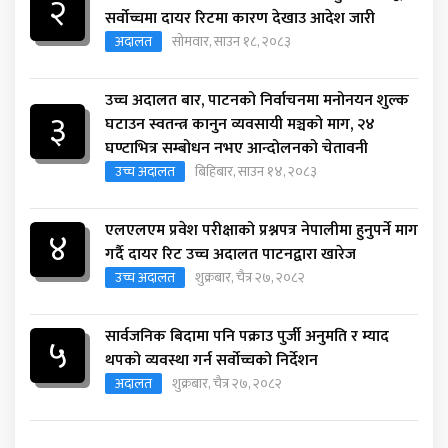
२
सर्वोच्चमा दायर रिटमा कारण देखाउ आदेश जारी
अदालत
सोमवार, साउन १८, २०८३
उच्च अदालत बार, पाटनको निर्वाचनमा मनोनयन शुल्क
३
घटाउन स्वतन्त्र कानुन व्यवसायी मञ्चको माग, २४
घण्टाभित्र सम्बोधन नभए आन्दोलनको चेतावनी
उच्च अदालत
बिहिबार, साउन १४, २०८३
एलएलएम प्रवेश परीक्षाको प्रश्नपत्र नेपालीमा हुनुपर्ने माग
४
गर्दै दायर रिट उच्च अदालत पाटनद्वारा खारेज
उच्च अदालत
शुक्रबार, चैत्र २७, २०८२
सार्वजनिक बिदामा पनि पक्राउ पुर्जी अनुमति र म्याद
५
थपको व्यवस्था गर्न सर्वोच्चको निर्देशन
अदालत
शुक्रबार, चैत्र २७, २०८२