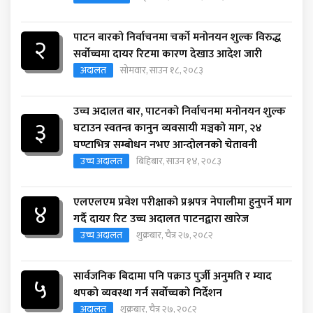
पाटन बारको निर्वाचनमा चर्को मनोनयन शुल्क विरुद्ध
२
सर्वोच्चमा दायर रिटमा कारण देखाउ आदेश जारी
अदालत
सोमवार, साउन १८, २०८३
उच्च अदालत बार, पाटनको निर्वाचनमा मनोनयन शुल्क
३
घटाउन स्वतन्त्र कानुन व्यवसायी मञ्चको माग, २४
घण्टाभित्र सम्बोधन नभए आन्दोलनको चेतावनी
उच्च अदालत
बिहिबार, साउन १४, २०८३
एलएलएम प्रवेश परीक्षाको प्रश्नपत्र नेपालीमा हुनुपर्ने माग
४
गर्दै दायर रिट उच्च अदालत पाटनद्वारा खारेज
उच्च अदालत
शुक्रबार, चैत्र २७, २०८२
सार्वजनिक बिदामा पनि पक्राउ पुर्जी अनुमति र म्याद
५
थपको व्यवस्था गर्न सर्वोच्चको निर्देशन
अदालत
शुक्रबार, चैत्र २७, २०८२