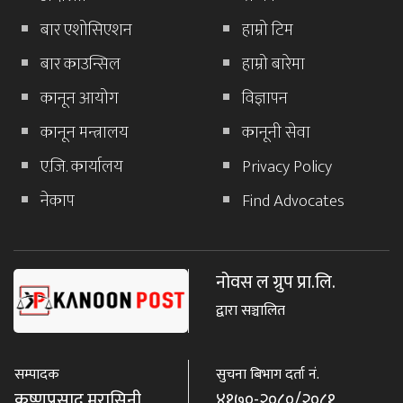
बार एशोसिएशन
हाम्रो टिम
बार काउन्सिल
हाम्रो बारेमा
कानून आयोग
विज्ञापन
कानून मन्त्रालय
कानूनी सेवा
ए.जि. कार्यालय
Privacy Policy
नेकाप
Find Advocates
नोवस ल ग्रुप प्रा.लि.
द्वारा सञ्चालित
सम्पादक
सुचना बिभाग दर्ता नं.
कृष्णप्रसाद मरासिनी
४१७०-२०८०/२०८१