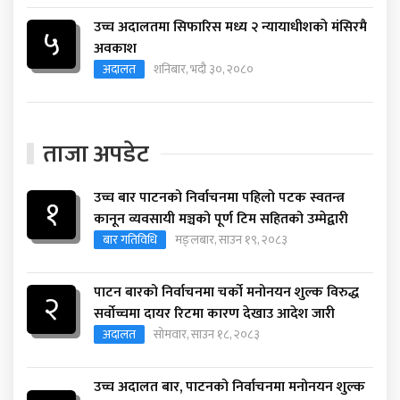
उच्च अदालतमा सिफारिस मध्य २ न्यायाधीशकाे मंसिरमै
५
अवकाश
अदालत
शनिबार, भदौ ३०, २०८०
ताजा अपडेट
उच्च बार पाटनको निर्वाचनमा पहिलो पटक स्वतन्त्र
१
कानून व्यवसायी मञ्चको पूर्ण टिम सहितको उम्मेद्वारी
बार गतिविधि
मङ्लबार, साउन १९, २०८३
पाटन बारको निर्वाचनमा चर्को मनोनयन शुल्क विरुद्ध
२
सर्वोच्चमा दायर रिटमा कारण देखाउ आदेश जारी
अदालत
सोमवार, साउन १८, २०८३
उच्च अदालत बार, पाटनको निर्वाचनमा मनोनयन शुल्क