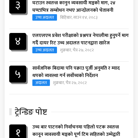
३
घटाउन स्वतन्त्र कानुन व्यवसायी मञ्चको माग, २४
घण्टाभित्र सम्बोधन नभए आन्दोलनको चेतावनी
उच्च अदालत
बिहिबार, साउन १४, २०८३
एलएलएम प्रवेश परीक्षाको प्रश्नपत्र नेपालीमा हुनुपर्ने माग
४
गर्दै दायर रिट उच्च अदालत पाटनद्वारा खारेज
उच्च अदालत
शुक्रबार, चैत्र २७, २०८२
सार्वजनिक बिदामा पनि पक्राउ पुर्जी अनुमति र म्याद
५
थपको व्यवस्था गर्न सर्वोच्चको निर्देशन
अदालत
शुक्रबार, चैत्र २७, २०८२
ट्रेन्डिङ पोष्ट
उच्च बार पाटनको निर्वाचनमा पहिलो पटक स्वतन्त्र
१
कानून व्यवसायी मञ्चको पूर्ण टिम सहितको उम्मेद्वारी