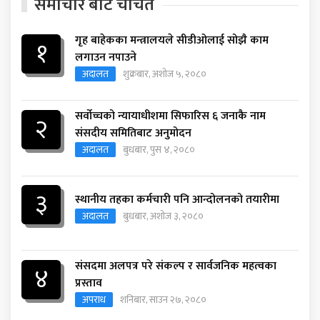
समाचार बाट चर्चित
गृह बाहेकका मन्त्रालयले सीडीओलाई सोझै काम
१
लगाउन नपाउने
अदालत
शुक्रबार, अशोज ५, २०८०
सर्वोच्चको न्यायाधीशमा सिफारिस ६ जनाकै नाम
२
संसदीय समितिबाट अनुमोदन
अदालत
बुधबार, पुस ४, २०८०
३
स्थानीय तहका कर्मचारी पनि आन्दोलनको तयारीमा
अदालत
बुधबार, अशोज ३, २०८०
संसदमा अलपत्र परे संकल्प र सार्वजनिक महत्वका
४
प्रस्ताव
अपराध
शनिबार, साउन २७, २०८०