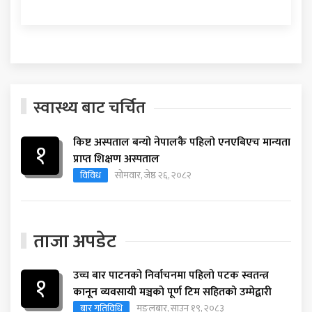
स्वास्थ्य बाट चर्चित
किष्ट अस्पताल बन्यो नेपालकै पहिलो एनएबिएच मान्यता
१
प्राप्त शिक्षण अस्पताल
विविध
सोमवार, जेष्ठ २६, २०८२
ताजा अपडेट
उच्च बार पाटनको निर्वाचनमा पहिलो पटक स्वतन्त्र
१
कानून व्यवसायी मञ्चको पूर्ण टिम सहितको उम्मेद्वारी
बार गतिविधि
मङ्लबार, साउन १९, २०८३