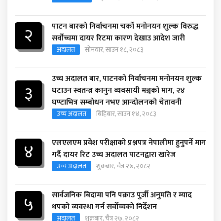
पाटन बारको निर्वाचनमा चर्को मनोनयन शुल्क विरुद्ध
२
सर्वोच्चमा दायर रिटमा कारण देखाउ आदेश जारी
अदालत
सोमवार, साउन १८, २०८३
उच्च अदालत बार, पाटनको निर्वाचनमा मनोनयन शुल्क
३
घटाउन स्वतन्त्र कानुन व्यवसायी मञ्चको माग, २४
घण्टाभित्र सम्बोधन नभए आन्दोलनको चेतावनी
उच्च अदालत
बिहिबार, साउन १४, २०८३
एलएलएम प्रवेश परीक्षाको प्रश्नपत्र नेपालीमा हुनुपर्ने माग
४
गर्दै दायर रिट उच्च अदालत पाटनद्वारा खारेज
उच्च अदालत
शुक्रबार, चैत्र २७, २०८२
सार्वजनिक बिदामा पनि पक्राउ पुर्जी अनुमति र म्याद
५
थपको व्यवस्था गर्न सर्वोच्चको निर्देशन
अदालत
शुक्रबार, चैत्र २७, २०८२