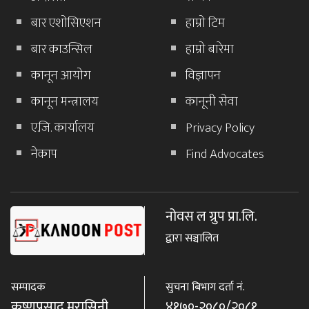
बार एशोसिएशन
हाम्रो टिम
बार काउन्सिल
हाम्रो बारेमा
कानून आयोग
विज्ञापन
कानून मन्त्रालय
कानूनी सेवा
ए.जि. कार्यालय
Privacy Policy
नेकाप
Find Advocates
नोवस ल ग्रुप प्रा.लि.
द्वारा सञ्चालित
सम्पादक
सुचना बिभाग दर्ता नं.
कृष्णप्रसाद मरासिनी
४१७०-२०८०/२०८१