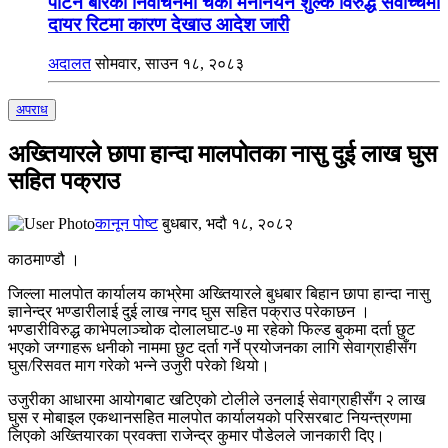
पाटन बारको निर्वाचनमा चर्को मनोनयन शुल्क विरुद्ध सर्वोच्चमा
दायर रिटमा कारण देखाउ आदेश जारी
अदालत
सोमवार, साउन १८, २०८३
अपराध
अख्तियारले छापा हान्दा मालपोतका नासु दुई लाख घुस
सहित पक्राउ
कानून पोष्ट
बुधबार, भदौ १८, २०८२
काठमाण्डौ ।
जिल्ला मालपोत कार्यालय काभ्रेमा अख्तियारले बुधबार बिहान छापा हान्दा नासु
ज्ञानेन्द्र भण्डारीलाई दुई लाख नगद घुस सहित पक्राउ परेकाछन ।
भण्डारीविरुद्ध काभेपलाञ्चोक दोलालघाट-७ मा रहेको फिल्ड बुकमा दर्ता छुट
भएको जग्गाहरू धनीको नाममा छुट दर्ता गर्ने प्रयोजनका लागि सेवाग्राहीसँग
घुस/रिसवत माग गरेको भन्ने उजुरी परेको थियो।
उजुरीका आधारमा आयोगबाट खटिएको टोलीले उनलाई सेवाग्राहीसँग २ लाख
घुस र मोबाइल एकथानसहित मालपोत कार्यालयको परिसरबाट नियन्त्रणमा
लिएको अख्तियारका प्रवक्ता राजेन्द्र कुमार पौडेलले जानकारी दिए।