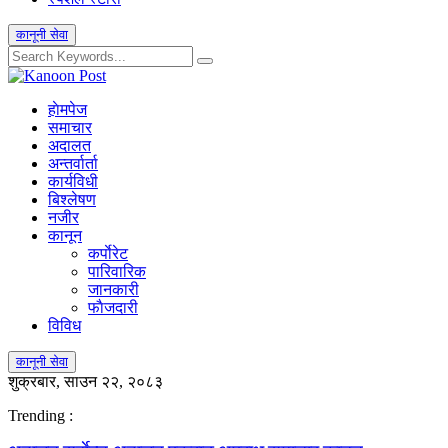
कानूनी सेवा
हाेमपेज
समाचार
अदालत
अन्तर्वार्ता
कार्यविधी
बिश्लेषण
नजीर
कानून
कर्पाेरेट
पारिवारिक
जानकारी
फाैजदारी
विविध
कानूनी सेवा
शुक्रबार, साउन २२, २०८३
Trending :