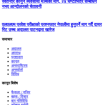
स्वतन्त्र कानुन व्यवसायी मञ्चको माग, २४ घण्टाभित्र सम्बोधन
नभए आन्दोलनको चेतावनी
एलएलएम प्रवेश परीक्षाको प्रश्नपत्र नेपालीमा हुनुपर्ने माग गर्दै दायर
रिट उच्च अदालत पाटनद्वारा खारेज
समाचार
अदालत
अपराध
प्रशासन
कानून
अन्तराष्ट्रिय
अन्तर्वार्ता
विविध
कानून बिशेष
फैसला / नजिर
बहस / विचार
बार गतिविधि
स्पेशल स्टोरी